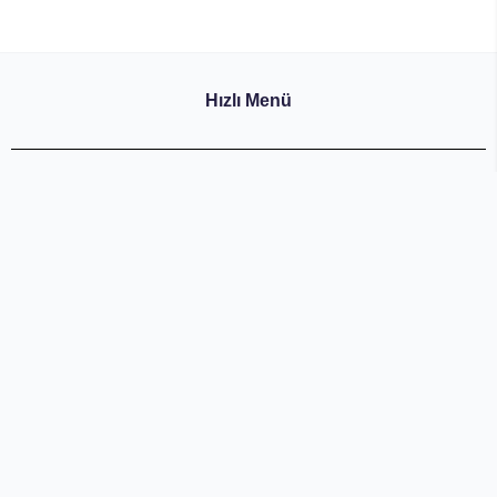
Hızlı Menü
Anasayfa
Sıkça Sorulan Sorular
Hakkımızda
Üretim ve Kalite
İletişim
KVKK ve Politikalar